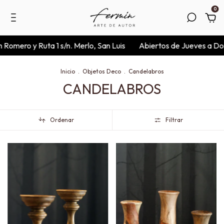
0
ro y Ruta 1 s/n. Merlo, San Luis
Abiertos de Jueves a Domingos
Inicio
.
Objetos Deco
.
Candelabros
CANDELABROS
Ordenar
Filtrar