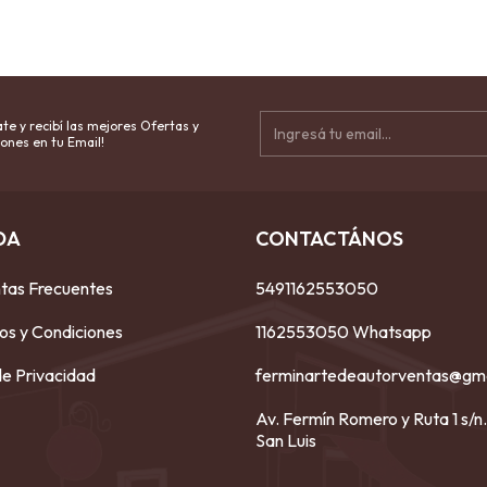
te y recibí las mejores Ofertas y
ones en tu Email!
DA
CONTACTÁNOS
tas Frecuentes
5491162553050
os y Condiciones
1162553050 Whatsapp
de Privacidad
ferminartedeautorventas@gm
Av. Fermín Romero y Ruta 1 s/n.
San Luis