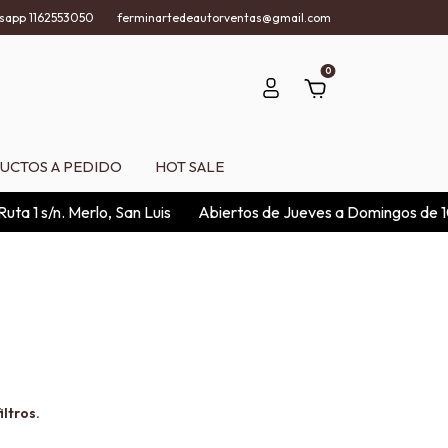
sapp 1162553050
ferminartedeautorventas@gmail.com
0
UCTOS A PEDIDO
HOT SALE
a 1 s/n. Merlo, San Luis
Abiertos de Jueves a Domingos de 10
ltros.