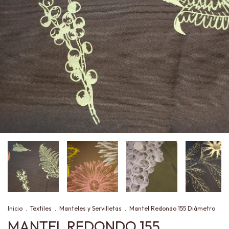
Inicio
.
Textiles
.
Manteles y Servilletas
.
Mantel Redondo 155 Diámetro
MANTEL REDONDO 155