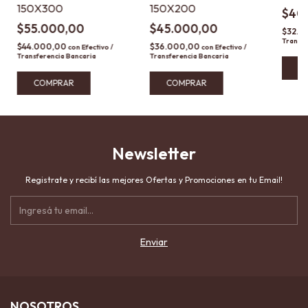
150X300
150X200
$40
$55.000,00
$45.000,00
$32.5
Transfe
$44.000,00
$36.000,00
con
Efectivo /
con
Efectivo /
Transferencia Bancaria
Transferencia Bancaria
C
COMPRAR
COMPRAR
Newsletter
Registrate y recibí las mejores Ofertas y Promociones en tu Email!
NOSOTROS