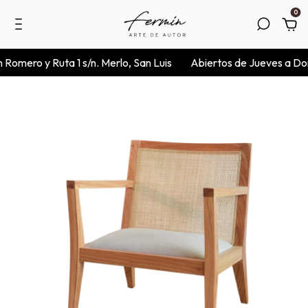
0
Romero y Ruta 1 s/n. Merlo, San Luis
Abiertos de Jueves a Dom