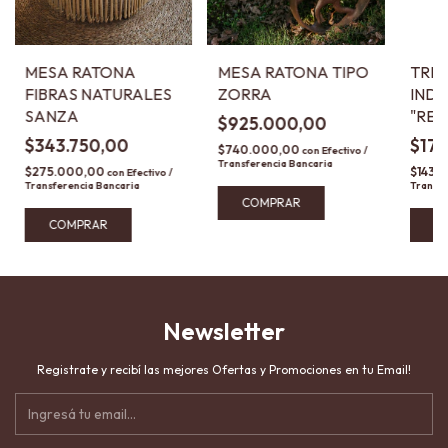
MESA RATONA
MESA RATONA TIPO
TRIO
FIBRAS NATURALES
ZORRA
INDU
SANZA
"RE
$925.000,00
$343.750,00
$17
$740.000,00
con
Efectivo /
Transferencia Bancaria
$275.000,00
$143.
con
Efectivo /
Transferencia Bancaria
Transfe
C
Newsletter
Registrate y recibí las mejores Ofertas y Promociones en tu Email!