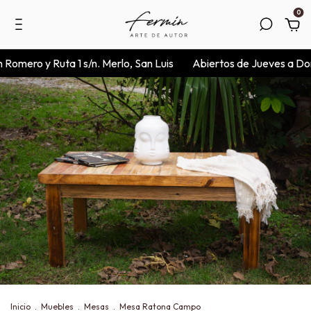
0
ro y Ruta 1 s/n. Merlo, San Luis
Abiertos de Jueves a Domingo
Inicio
.
Muebles
.
Mesas
.
Mesa Ratona Campo