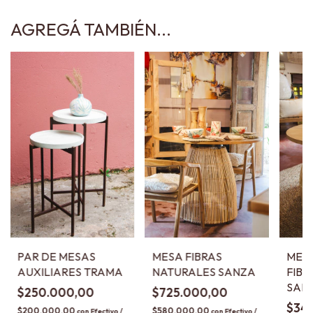
AGREGÁ TAMBIÉN...
PAR DE MESAS
MESA FIBRAS
MES
AUXILIARES TRAMA
NATURALES SANZA
FIBR
SAN
$250.000,00
$725.000,00
$34
$200.000,00
$580.000,00
con
Efectivo /
con
Efectivo /