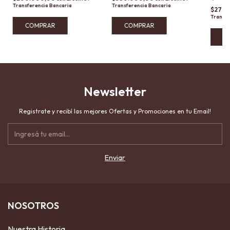
Transferencia Bancaria
Transferencia Bancaria
$275.
Transfe
COMPRAR
Newsletter
Registrate y recibí las mejores Ofertas y Promociones en tu Email!
NOSOTROS
Nuestra Historia